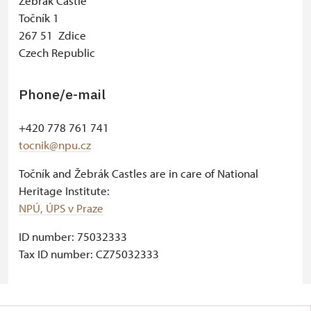
Žebrák Castle
Točník 1
267 51 Zdice
Czech Republic
Phone/e-mail
+420 778 761 741
tocnik@npu.cz
Točník and Žebrák Castles are in care of National
Heritage Institute:
NPÚ, ÚPS v Praze
ID number: 75032333
Tax ID number: CZ75032333
© Seznam.cz a.s. a další