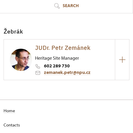
SEARCH
Žebrák
JUDr. Petr Zemánek
Heritage Site Manager
602 289 730
zemanek.petr@npu.cz
Hrad Točník
1/, Točník 1
Home
Contacts