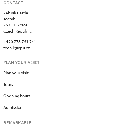
CONTACT
Žebrák Castle
Točník 1
267 51 Zdice
Czech Republic
+420 778 761 741
tocnik@npu.cz
PLAN YOUR VISIT
Plan your visit
Tours
Opening hours
Admission
REMARKABLE