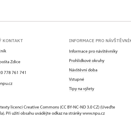
Ý KONTAKT
INFORMACE PRO NÁVŠTĚVNÍ
čník
Informace pro návštěvníky
Prohlídkové okruhy
pošta Zdice
Návštěvní doba
420 778 761 741
Vstupné
npu.cz
Tipy na výlety
 texty
licenci Creative Commons
(CC BY-NC-ND 3.0 CZ) (Uveďte
la). Při užití obsahu uvádějte odkaz na stránky www.npu.cz