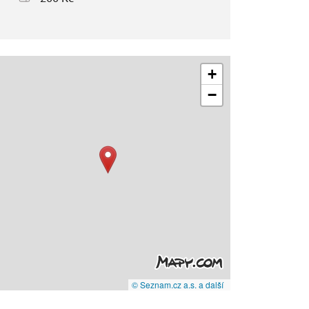
+
−
© Seznam.cz a.s. a další