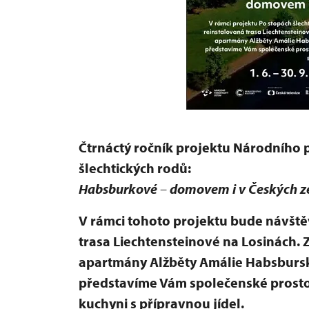
Čtrnáctý ročník projektu Národního
šlechtických rodů:
Habsburkové
–
domovem i v Českých z
V rámci tohoto projektu bude návšt
trasa Liechtensteinové na Losinách
apartmány Alžběty Amálie Habsburské
představíme Vám společenské prosto
kuchyni s přípravnou jídel.