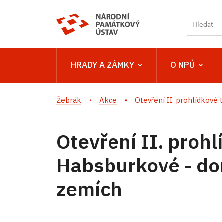
HRADY A ZÁMKY
O NPÚ
Žebrák
Akce
Otevření II. prohlídkové tr
Otevření II. prohl
Habsburkové - do
zemích