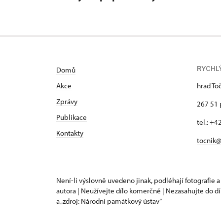
RYCHL
Domů
Akce
hrad To
Zprávy
267 51 
Publikace
tel.: +
Kontakty
tocnik@
Není-li výslovně uvedeno jinak, podléhají fotografie a
autora | Neužívejte dílo komerčně | Nezasahujte do dí
a „zdroj: Národní památkový ústav“