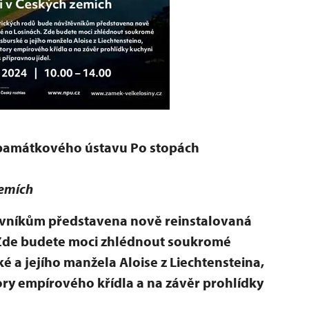
 památkového ústavu Po stopách
emích
ěvníkům představena nově reinstalovaná
. Zde budete moci zhlédnout soukromé
 a jejího manžela Aloise z Liechtensteina,
ry empírového křídla a na závěr prohlídky