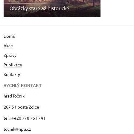
Obrázky staré až historické
Domů
Akce
Zprávy
Publikace
Kontakty
RYCHLÝ KONTAKT
hrad Točník
267 51 pošta Zdice
tel.: +420 778 761 741
tocnik@npu.cz