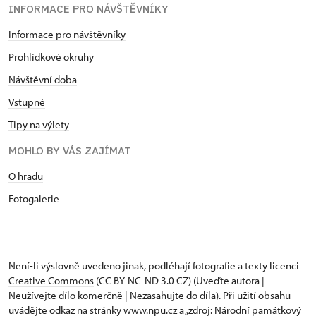
INFORMACE PRO NÁVŠTĚVNÍKY
Informace pro návštěvníky
Prohlídkové okruhy
Návštěvní doba
Vstupné
Tipy na výlety
MOHLO BY VÁS ZAJÍMAT
O hradu
Fotogalerie
Není-li výslovně uvedeno jinak, podléhají fotografie a texty
licenci
Creative Commons
(CC BY-NC-ND 3.0 CZ) (Uveďte autora |
Neužívejte dílo komerčně | Nezasahujte do díla). Při užití obsahu
uvádějte odkaz na stránky www.npu.cz a „zdroj: Národní památkový