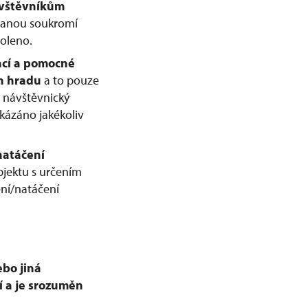
ávštěvníkům
hranou soukromí
oleno.
vací a pomocné
h
hradu
a to pouze
 návštěvnický
kázáno jakékoliv
natáčení
jektu s určením
ení/natáčení
ebo jiná
í a je srozuměn