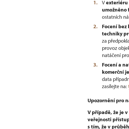
V
exteriéru
umožněno fo
ostatních n
Focení bez 
techniky pr
za předpokl
provoz objek
natáčení pro
Focení a na
komerční j
data případn
zasílejte na:
Upozornění pro n
V případě, že je 
veřejnosti přístu
s tím, že v průbě