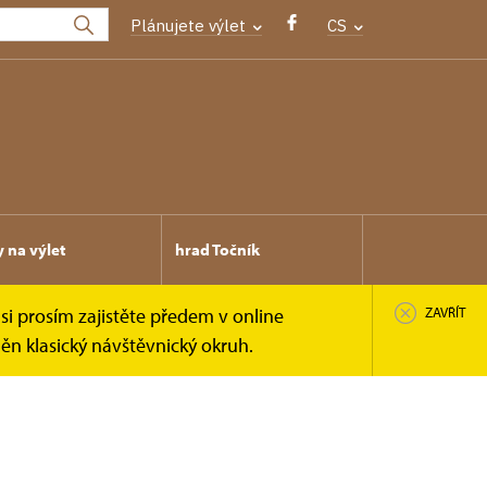
Plánujete výlet
CS
y na výlet
hrad Točník
si prosím zajistěte předem v online
ZAVŘÍT
n klasický návštěvnický okruh.