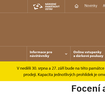
Novinky
A
Informace pro
Online vstupenky
návštěvníky
a dárkové poukazy
V neděli 30. srpna a 27. září bude na této památc
Žebrák
Informace pro návštěvníky
Foc
prodeji. Kapacita jednotlivých prohlídek je 
Focení 