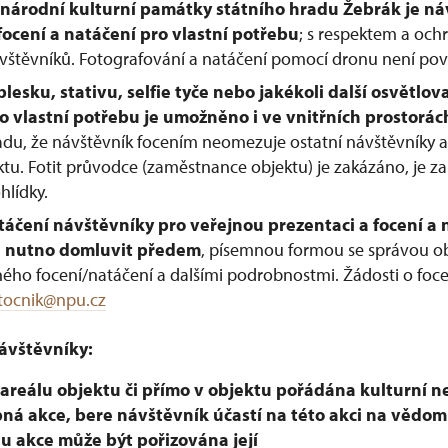
 národní kulturní památky státního hradu Žebrák
je n
cení a natáčení pro vlastní potřebu
; s respektem a oc
ávštěvníků. Fotografování a natáčení pomocí dronu není pov
blesku, stativu, selfie tyče nebo jakékoli další osvětlo
o vlastní potřebu je umožněno i ve vnitřních prostorác
adu, že návštěvník focením neomezuje ostatní návštěvníky a
tu. Fotit průvodce (zaměstnance objektu) je zakázáno, je za
hlídky.
táčení návštěvníky pro veřejnou prezentaci a focení a 
e nutno domluvit předem
, písemnou formou se správou ob
ého focení/natáčení a dalšími podrobnostmi. Žádosti o foc
tocnik@npu.cz
ávštěvníky:
v areálu objektu či přímo v objektu pořádána kulturní n
pná akce, bere návštěvník účastí na této akci na vědom
hu akce může být pořizována její