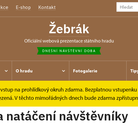
kce
E-shop
Kontakt
Žebrák
oficiální webová prezentace státního hradu
DNEŠNÍ NÁVŠTĚVNÍ DOBA
O hradu
Fotogalerie
Tip
e vstup na prohlídkový okruh zdarma. Bezplatnou vstupenku 
ení a natáčení
omezená. V těchto mimořádných dnech bude zdarma zpřístupně
a natáčení návštěvníky