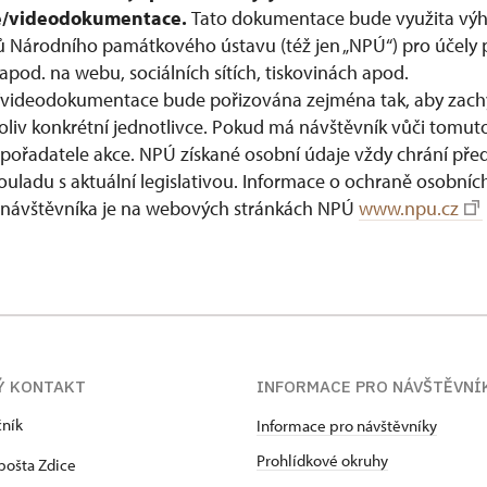
e/videodokumentace.
Tato dokumentace bude využita výh
 Národního památkového ústavu (též jen „NPÚ“) pro účely 
apod. na webu, sociálních sítích, tiskovinách apod.
ideodokumentace bude pořizována zejména tak, aby zach
koliv konkrétní jednotlivce. Pokud má návštěvník vůči tomuto
 pořadatele akce. NPÚ získané osobní údaje vždy chrání pře
souladu s aktuální legislativou. Informace o ochraně osobníc
 návštěvníka je na webových stránkách NPÚ
www.npu.cz
Ý KONTAKT
INFORMACE PRO NÁVŠTĚVNÍ
čník
Informace pro návštěvníky
Prohlídkové okruhy
pošta Zdice