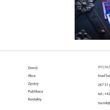
RYCHL
Domů
Akce
hrad To
Zprávy
267 51 
Publikace
tel.: +
Kontakty
tocnik@