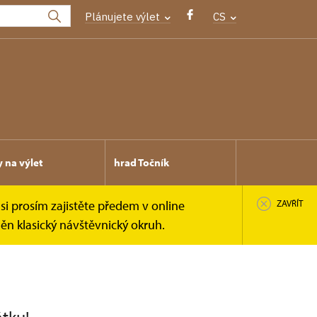
Plánujete výlet
CS
y na výlet
hrad Točník
si prosím zajistěte předem v online
ZAVŘÍT
n klasický návštěvnický okruh.