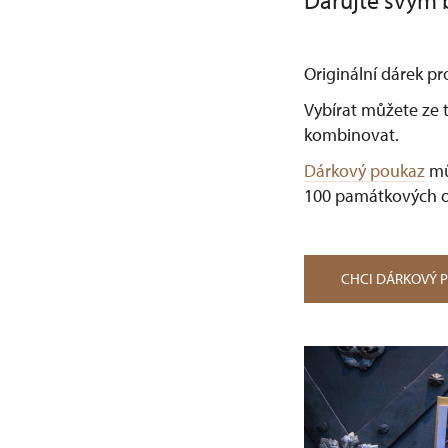
Darujte svým b
Originální dárek pr
Vybírat můžete ze t
kombinovat.
Dárkový poukaz
mů
100 památkových o
CHCI DÁRKOVÝ 