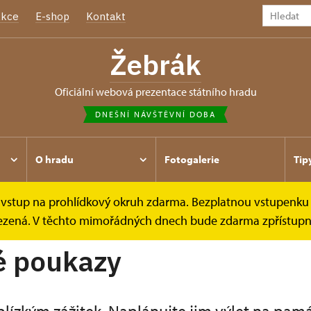
kce
E-shop
Kontakt
Žebrák
oficiální webová prezentace státního hradu
DNEŠNÍ NÁVŠTĚVNÍ DOBA
O hradu
Fotogalerie
Tip
e vstup na prohlídkový okruh zdarma. Bezplatnou vstupenku 
y
Dárkové poukazy
omezená. V těchto mimořádných dnech bude zdarma zpřístupně
é poukazy