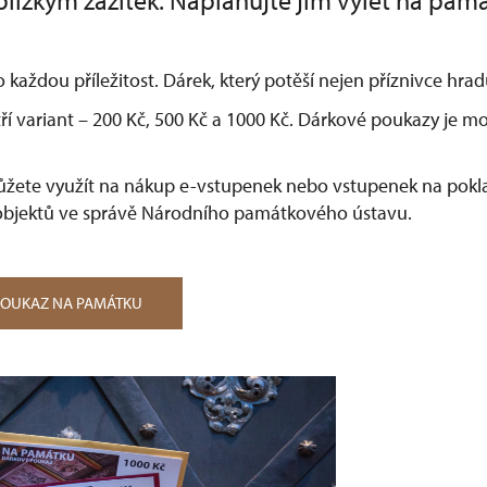
lízkým zážitek. Naplánujte jim výlet na pam
o každou příležitost. Dárek, který potěší nejen příznivce hr
ří variant –⁠ 200 Kč, 500 Kč a 1000 Kč. Dárkové poukazy je 
žete využít na nákup e-vstupenek nebo vstupenek na pokla
bjektů ve správě Národního památkového ústavu.
POUKAZ NA PAMÁTKU