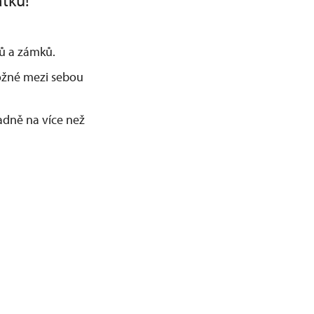
átku!
adů a zámků.
možné mezi sebou
dně na více než