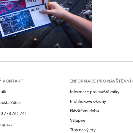
Ý KONTAKT
INFORMACE PRO NÁVŠTĚVNÍ
čník
Informace pro návštěvníky
Prohlídkové okruhy
pošta Zdice
Návštěvní doba
420 778 761 741
Vstupné
npu.cz
Tipy na výlety