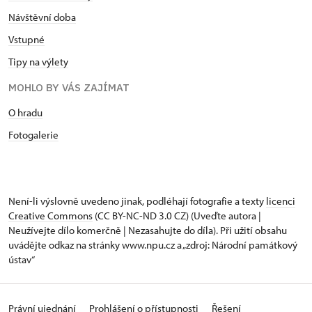
Návštěvní doba
Vstupné
Tipy na výlety
MOHLO BY VÁS ZAJÍMAT
O hradu
Fotogalerie
Není-li výslovně uvedeno jinak, podléhají fotografie a texty
licenci
Creative Commons
(CC BY-NC-ND 3.0 CZ) (Uveďte autora |
Neužívejte dílo komerčně | Nezasahujte do díla). Při užití obsahu
uvádějte odkaz na stránky www.npu.cz a „zdroj: Národní památkový
ústav“
Právní ujednání
Prohlášení o přístupnosti
Řešení