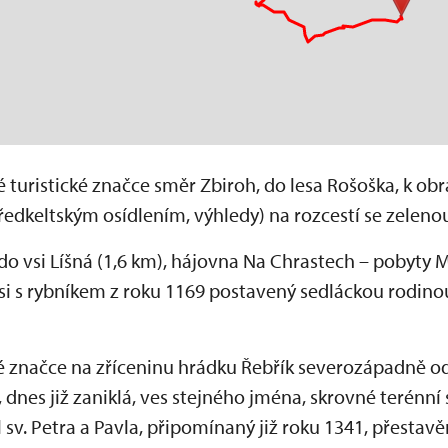
 turistické značce směr Zbiroh, do lesa Rošoška, k ob
ředkeltským osídlením, výhledy) na rozcestí se zeleno
do vsi Líšná (1,6 km), hájovna Na Chrastech – pobyty Mi
ávsi s rybníkem z roku 1169 postavený sedláckou rodin
 značce na zříceninu hrádku Řebřík severozápadně od
í, dnes již zaniklá, ves stejného jména, skrovné terénní
l sv. Petra a Pavla, připomínaný již roku 1341, přestav