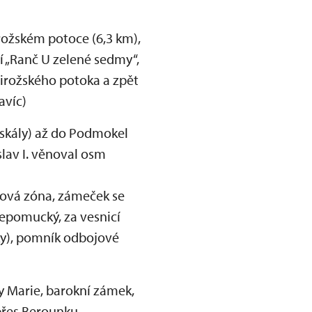
rožském potoce (6,3 km),
í „Ranč U zelené sedmy“,
irožského potoka a zpět
avíc)
skály) až do Podmokel
slav I. věnoval osm
ková zóna, zámeček se
epomucký, za vesnicí
ky), pomník odbojové
y Marie, barokní zámek,
 přes Berounku