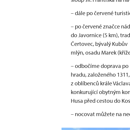
– dále po červené turist
– po červené značce ná
do Javornice (5 km), tra
Čertovec, bývalý Kubův
mlýn, osadu Marek (kříž
– odbočíme doprava po 
hradu, založeného 1311, 
z oblíbenců krále Václav
konkurující obytným kom
Husa před cestou do Ko
– nocovat můžete na ned