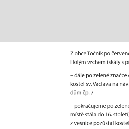
Z obce Točník po červené
Holým vrchem (skály s p
– dále po zelené značce 
kostel sv. Václava na n
dům čp. 7
– pokračujeme po zelené
místě stála do 16. stolet
z vesnice pozůstal koste