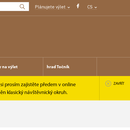
Plánujete výlet
CS
y na výlet
hrad Točník
si prosím zajistěte předem v online
ZAVŘÍT
n klasický návštěvnický okruh.