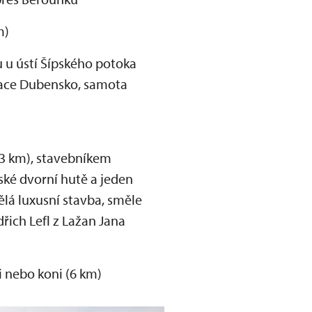
m)
u ústí Šípského potoka
ervace Dubensko, samota
3 km), stavebníkem
vské dvorní hutě a jeden
ělá luxusní stavba, směle
ich Lefl z Lažan Jana
 nebo koni (6 km)