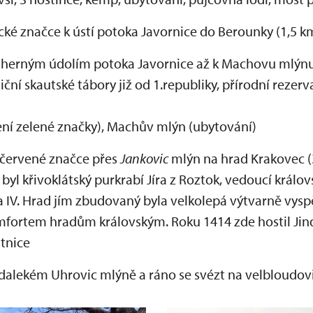
ické značce k ústí potoka Javornice do Berounky (1,5 k
dherným údolím potoka Javornice až k Machovu mlýnu 
diční skautské tábory již od 1.republiky, přírodní rez
ení zelené značky), Machův mlýn (ubytování)
červené značce přes
Jankovic
mlýn na hrad Krakovec (
byl křivoklátský purkrabí Jíra z Roztok, vedoucí králo
a IV. Hrad jím zbudovaný byla velkolepá výtvarně vysp
fortem hradům královským. Roku 1414 zde hostil Jindř
stnice
alekém Uhrovic mlýně a ráno se svézt na velbloudovi