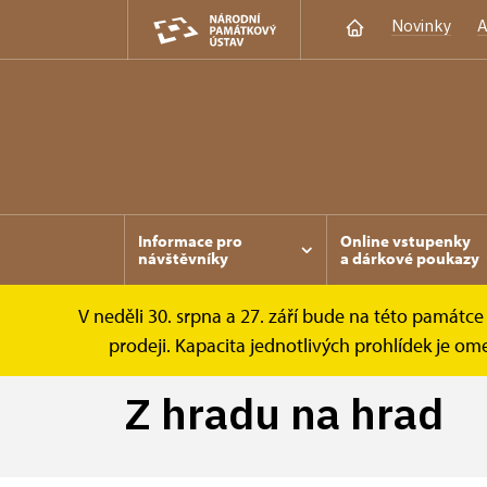
Novinky
A
Informace pro
Online vstupenky
návštěvníky
a dárkové poukazy
V neděli 30. srpna a 27. září bude na této památc
Žebrák
Tipy na výlet
Z hradu na hrad
prodeji. Kapacita jednotlivých prohlídek je 
Z hradu na hrad