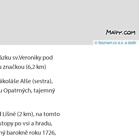
© Seznam.cz a.s. a další
rázku sv.Veroniky pod
u značkou (6,2 km)
koláše Alše (sestra),
ou Opatrných, tajemný
 Líšné (2 km), na tomto
 stopy po vsi a hradu,
ěný barokně roku 1726,