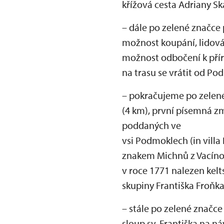
křížová cesta Adriany Sk
– dále po zelené značce
možnost koupání, lidová
možnost odbočení k přír
na trasu se vrátit od P
– pokračujeme po zelené
(4 km), první písemná zm
poddaných ve
vsi Podmoklech (in vill
znakem Michnů z Vacínov
v roce 1771 nalezen kel
skupiny Františka Froňk
– stále po zelené značce
sloup sv. Františka na n