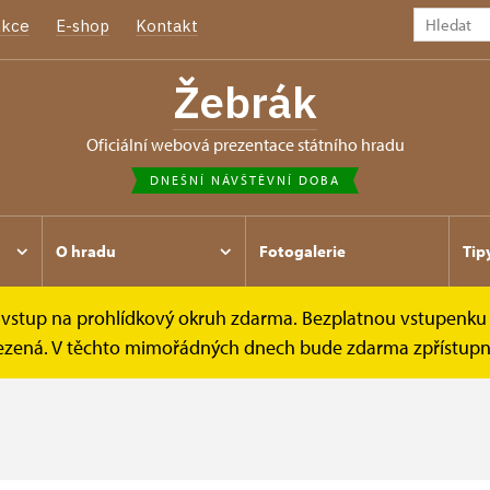
kce
E-shop
Kontakt
Žebrák
oficiální webová prezentace státního hradu
DNEŠNÍ NÁVŠTĚVNÍ DOBA
O hradu
Fotogalerie
Tip
e vstup na prohlídkový okruh zdarma. Bezplatnou vstupenku 
omezená. V těchto mimořádných dnech bude zdarma zpřístupně