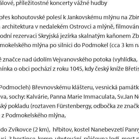
álové, příležitostné koncerty vážné hudby
 přes kohoutovské polesí k Jankovskému mlýnu na Zbi
 architektura v nedalekém Ostrovci a mlýně, filmován
odní rezervaci Skryjská jezírka skalnatým kaňonem Zb
odmokelského mlýna po silnici do Podmokel (cca 3 km n
 značce nad údolím Vejvanovského potoka (vyhlídka, 
ínka o obci pochází z roku 1045, kdy český kníže Břeti
a Podmocleh) Břevnovskému klášteru, vesnická památ
a, sochy: Kalvárie, Panna Marie Immaculata, Sv.Jan N
tský pokladu (roztaven Fürstenbergy, odbočka ze znač
a z Podmokelského mlýna,
 do Zvíkovce (2 km),
hřbitov, kostel Nanebevzetí Pann
ávsi, 3 hostince, kemp, ubytování, půjčovna lodí, most