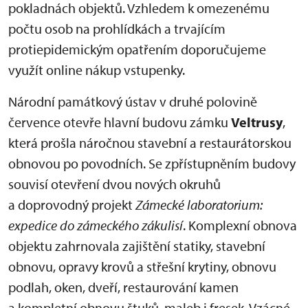
pokladnách objektů. Vzhledem k omezenému
počtu osob na prohlídkách a trvajícím
protiepidemickým opatřením doporučujeme
využít online nákup vstupenky.
Národní památkový ústav v druhé polovině
července otevře hlavní budovu zámku
Veltrusy
,
která prošla náročnou stavební a restaurátorskou
obnovou po povodních. Se zpřístupněním budovy
souvisí otevření dvou nových okruhů
a doprovodný projekt
Zámecké laboratorium:
expedice do zámeckého zákulisí
. Komplexní obnova
objektu zahrnovala zajištění statiky, stavební
obnovu, opravy krovů a střešní krytiny, obnovu
podlah, oken, dveří, restaurování kamen
a kompletní obnovu štuků, maleb i fresek. Vzácné