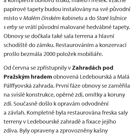
papírové tapety budou instalovány na své původní
místo v
Malém čínském kabinetu
a do
Staré ložnice
s erby
se vrátí původní malované hedvábné tapety.
Obnovy se dočkala také sala terrena a hlavní
schodiště do zámku. Restaurováním a konzervací
prošlo bezmála 2000 položek mobiliáře.
Od června se zpřístupnily v
Zahradách pod
Pražským hradem
obnovená Ledebourská a Malá
Pálffyovská zahrada. První fáze obnovy se zaměřila
na svislé konstrukce, opěrné zdi, omítky a koruny
zdí. Současně došlo k opravám odvodnění
a závlah. Kompletně byla restaurována freska saly
terreny v Ledebourské zahradě a fixace jejího
zdiva. Byly opraveny a zprovozněny kašny