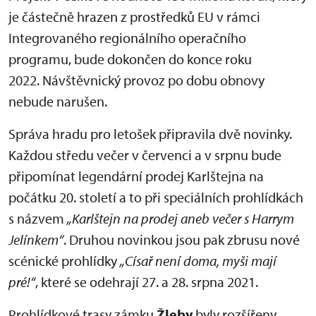
je částečně hrazen z prostředků EU v rámci
Integrovaného regionálního operačního
programu, bude dokončen do konce roku
2022. Návštěvnický provoz po dobu obnovy
nebude narušen.
Správa hradu pro letošek připravila dvě novinky.
Každou středu večer v červenci a v srpnu bude
připomínat legendární prodej Karlštejna na
počátku 20. století a to při speciálních prohlídkách
s názvem
„Karlštejn na prodej aneb večer s Harrym
Jelínkem“
. Druhou novinkou jsou pak zbrusu nové
scénické prohlídky
„Císař není doma, myši mají
pré!“
, které se odehrají 27. a 28. srpna 2021.
Prohlídkové trasy zámku
Žleby
byly rozšířeny