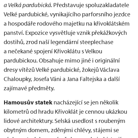
a Velká pardubická
. Představuje spoluzakladatele
Velké pardubické, vynikajícího parforsního jezdce
a hospodáře rodového majetku na křivoklátském
panství. Expozice vysvětluje vznik překážkových
dostihů, zrod naší legendární steeplechase
a nečekané spojení Křivoklátu s Velkou
pardubickou. Obsahuje mimo jiné i originální
dresy vítězů Velké pardubické, žokejů Václava
Chaloupky, Josefa Váni a Jana Faltejska a další
zajímavé předměty.
Hamousův statek
nacházející se jen několik
kilometrů od hradu Křivoklát je cennou ukázkou
lidové architektury. Selská usedlost s roubeným
obytným domem, zděnými chlévy, stájemi se