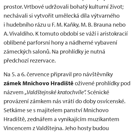
prostor. Vrtbové udržovali bohatý kulturní život;
nechávali si vytvořit umělecká díla výtvarného
i hudebního rázu u F. M. Kaňky, M. B. Brauna nebo
A. Vivaldiho. K tomuto období se váží i aristokracií
oblíbené parforsní hony a nádherné vybavení
zámeckých salonů. Na prohlídky je nutná
předchozí rezervace.
Na 5. a 6. července připravil pro návštěvníky
zámek
Mnichovo Hradiště
oživené prohlídky pod
názvem
„Valdštejnské kratochvíle“
.
Scénické
provázení zámkem nás vrátí do doby osvícenské.
Setkáme se s majitelem panství Mnichovo
Hradiště, zednářem a vynikajícím muzikantem
Vincencem z Valdštejna. Jeho hosty budou