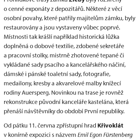
o cenné exponáty z depozitářů. Některé z věcí
osobní povahy, které patřily majitelům zámku, byly
restaurovány a jsou vystaveny vůbec poprvé.
Místnosti tak krášlí například historická lůžka
doplněná o dobové textilie, zdobené sekretáře
a pracovní stolky, mistrně zhotovené tepané či
vykládané sady psacího a kancelářského náčiní,
dámské i pánské toaletní sady, fotografie,
medailony, kresby a akvarelové malby knížecí
rodiny Auersperg. Novinkou na trase je rovněž
rekonstrukce původní kanceláře kastelána, která
přenáší návštěvníky do období První republiky.
Od pátku 11. června zpřístupní hrad
Křivoklát
v konírně expozici s názvem
Emil Egon Fürstenberg