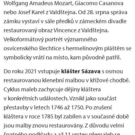
Wolfgang Amadeus Mozart, Giacomo Casanova
nebo Josef Karel z Valdštejna. Od 28. srpna správa
zámku vystaví v sále předků v zámeckém divadle
restaurovaný obraz Vincence z Valdštejna.
Velkoformátový portrét významného
osvícenského šlechtice s hermelínovým pláštěm se
symbolicky vrátí na místo, kam původně patřil.
Do roku 2021 vstupuje
klášter
Sázava
s osmou
restaurovanou klenební malbou v křížové chodbě.
Cyklus maleb zachycuje dějiny kláštera
v konkrétních událostech. Vznikl jako součást
přestavby v letech 1746 až 1750. Po zrušení
kláštera v roce 1785 byl zabílen a v současné době
jsou malby znovu restaurovány. Z důvodu velmi
špatného podkladu a až 11 vrstev přemaleb se