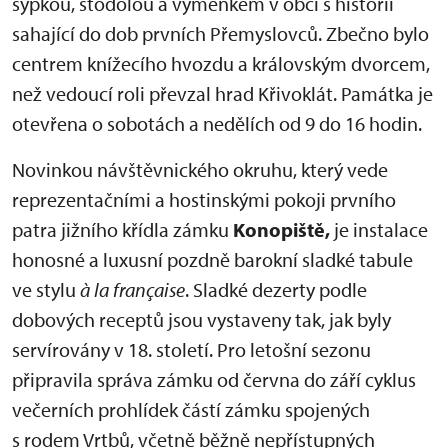
sýpkou, stodolou a výměnkem v obci s historií
sahající do dob prvních Přemyslovců. Zbečno bylo
centrem knížecího hvozdu a královským dvorcem,
než vedoucí roli převzal hrad Křivoklát. Památka je
otevřena o sobotách a nedělích od 9 do 16 hodin.
Novinkou návštěvnického okruhu, který vede
reprezentačními a hostinskými pokoji prvního
patra jižního křídla zámku
Konopiště,
je instalace
honosné a luxusní pozdně barokní sladké tabule
ve stylu
à la française
. Sladké dezerty podle
dobových receptů jsou vystaveny tak, jak byly
servírovány v 18. století. Pro letošní sezonu
připravila správa zámku od června do září cyklus
večerních prohlídek částí zámku spojených
s rodem Vrtbů, včetně běžně nepřístupných