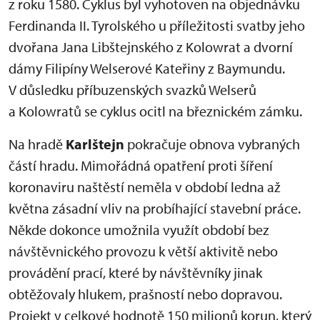
z roku 1580. Cyklus byl vyhotoven na objednávku
Ferdinanda II. Tyrolského u příležitosti svatby jeho
dvořana Jana Libštejnského z Kolowrat a dvorní
dámy Filipíny Welserové Kateřiny z Baymundu.
V důsledku příbuzenských svazků Welserů
a Kolowratů se cyklus ocitl na březnickém zámku.
Na hradě
Karlštejn
pokračuje obnova vybraných
částí hradu. Mimořádná opatření proti šíření
koronaviru naštěstí neměla v období ledna až
května zásadní vliv na probíhající stavební práce.
Někde dokonce umožnila využít období bez
návštěvnického provozu k větší aktivitě nebo
provádění prací, které by návštěvníky jinak
obtěžovaly hlukem, prašností nebo dopravou.
Projekt v celkové hodnotě 150 milionů korun, který