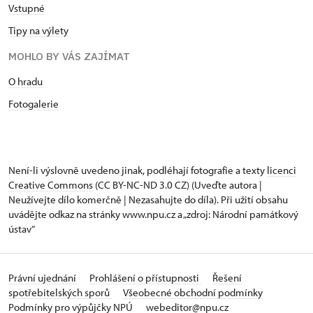
Vstupné
Tipy na výlety
MOHLO BY VÁS ZAJÍMAT
O hradu
Fotogalerie
Není-li výslovně uvedeno jinak, podléhají fotografie a texty
licenci
Creative Commons
(CC BY-NC-ND 3.0 CZ) (Uveďte autora |
Neužívejte dílo komerčně | Nezasahujte do díla). Při užití obsahu
uvádějte odkaz na stránky www.npu.cz a „zdroj: Národní památkový
ústav“
Právní ujednání
Prohlášení o přístupnosti
Řešení
spotřebitelských sporů
Všeobecné obchodní podmínky
Podmínky pro výpůjčky NPÚ
webeditor@npu.cz