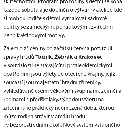
skutečnostmi. Program pro rodiny s dětmi se koná
každou sobotu a je doplněn o výtvarný ateliér, kde
si mohou rodiče s dětmi vymalovat sádrové
odlitky se zámeckými, pohádkovými, zvířecími
nebo květinovými motivy.
Zájem o zříceniny od začátku června potvrzují
správy hradů
Točník, Žebrák a Krakovec
.
V souvislosti se stávajícími protiepidemickými
opatřeními jsou výlety do otevřené krajiny, jejíž
součástí jsou majestátní hradní zříceniny,
vyhledávané všemi věkovými skupinami, zejména
rodinami s předškoláky. Výhodou výletu na
zříceninu je prakticky neomezená doba, kterou
může rodina strávit v areálu hradu
i v bezprostředním okolí. Nový systém vstupného