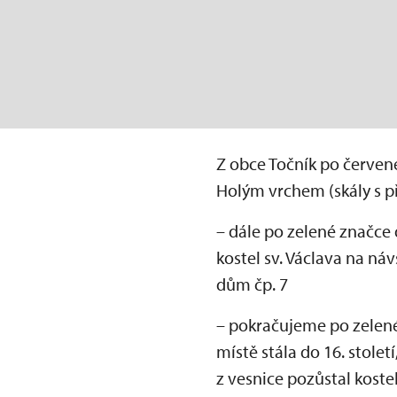
Z obce Točník po červené
Holým vrchem (skály s p
– dále po zelené značce 
kostel sv. Václava na n
dům čp. 7
– pokračujeme po zelené
místě stála do 16. stolet
z vesnice pozůstal koste