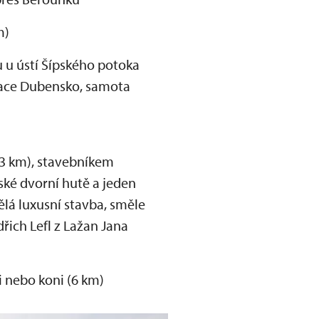
m)
u ústí Šípského potoka
ervace Dubensko, samota
3 km), stavebníkem
vské dvorní hutě a jeden
ělá luxusní stavba, směle
ich Lefl z Lažan Jana
 nebo koni (6 km)