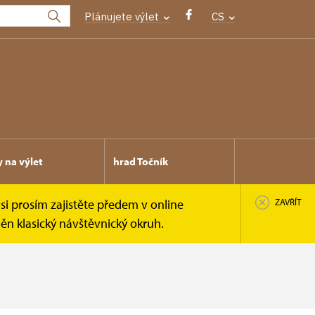
Plánujete výlet
CS
y na výlet
hrad Točník
si prosím zajistěte předem v online
ZAVŘÍT
n klasický návštěvnický okruh.