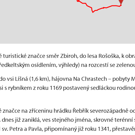
 turistické značce směr Zbiroh, do lesa Rošoška, k ob
ředkeltským osídlením, výhledy) na rozcestí se zeleno
do vsi Líšná (1,6 km), hájovna Na Chrastech – pobyty Mi
ávsi s rybníkem z roku 1169 postavený sedláckou rodin
 značce na zříceninu hrádku Řebřík severozápadně od
í, dnes již zaniklá, ves stejného jména, skrovné terénní
l sv. Petra a Pavla, připomínaný již roku 1341, přestav