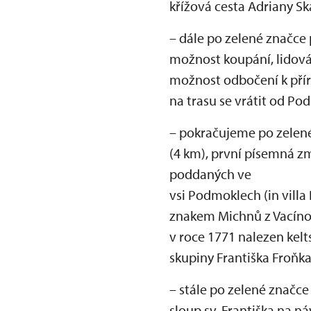
křížová cesta Adriany Sk
– dále po zelené značce
možnost koupání, lidová
možnost odbočení k přír
na trasu se vrátit od P
– pokračujeme po zelené
(4 km), první písemná zm
poddaných ve
vsi Podmoklech (in vill
znakem Michnů z Vacínov
v roce 1771 nalezen kel
skupiny Františka Froňk
– stále po zelené značce
sloup sv. Františka na n