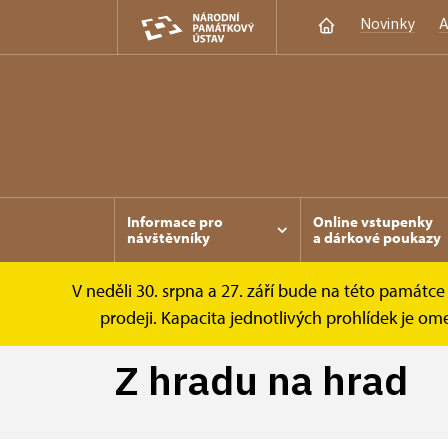
Novinky
A
Informace pro
Online vstupenky
návštěvníky
a dárkové poukazy
V neděli 30. srpna a 27. září bude na této památc
Žebrák
Tipy na výlet
Z hradu na hrad
prodeji. Kapacita jednotlivých prohlídek je 
Z hradu na hrad