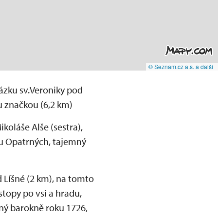
© Seznam.cz a.s. a další
rázku sv.Veroniky pod
u značkou (6,2 km)
koláše Alše (sestra),
ou Opatrných, tajemný
 Líšné (2 km), na tomto
 stopy po vsi a hradu,
ěný barokně roku 1726,