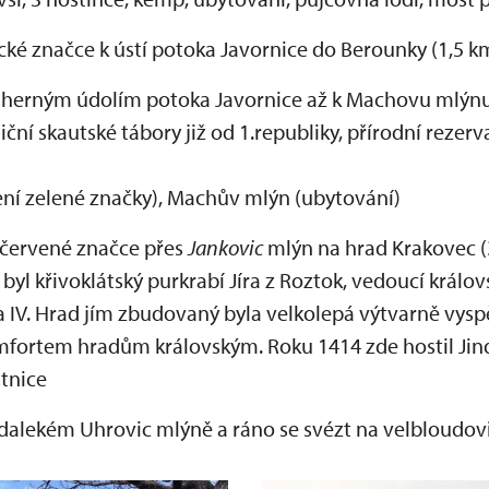
ické značce k ústí potoka Javornice do Berounky (1,5 k
dherným údolím potoka Javornice až k Machovu mlýnu 
diční skautské tábory již od 1.republiky, přírodní rez
ení zelené značky), Machův mlýn (ubytování)
červené značce přes
Jankovic
mlýn na hrad Krakovec (
byl křivoklátský purkrabí Jíra z Roztok, vedoucí králo
a IV. Hrad jím zbudovaný byla velkolepá výtvarně vysp
fortem hradům královským. Roku 1414 zde hostil Jindř
stnice
alekém Uhrovic mlýně a ráno se svézt na velbloudovi