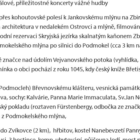
álové, příležitostné koncerty vážné hudby
 přes kohoutovské polesí k Jankovskému mlýnu na Zbi
 architektura v nedalekém Ostrovci a mlýně, filmován
odní rezervaci Skryjská jezírka skalnatým kaňonem Zb
odmokelského mlýna po silnici do Podmokel (cca 3 km n
 značce nad údolím Vejvanovského potoka (vyhlídka, 
ínka o obci pochází z roku 1045, kdy český kníže Břeti
a Podmocleh) Břevnovskému klášteru, vesnická památ
a, sochy: Kalvárie, Panna Marie Immaculata, Sv.Jan N
tský pokladu (roztaven Fürstenbergy, odbočka ze znač
a z Podmokelského mlýna,
 do Zvíkovce (2 km),
hřbitov, kostel Nanebevzetí Pann
ávsi, 3 hostince, kemp, ubytování, půjčovna lodí, most