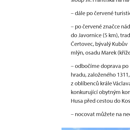
– dále po červené turist
– po červené značce ná
do Javornice (5 km), tra
Čertovec, bývalý Kubův
mlýn, osadu Marek (kříž
– odbočíme doprava po 
hradu, založeného 1311, 
z oblíbenců krále Václav
konkurující obytným kom
Husa před cestou do Ko
– nocovat můžete na ned