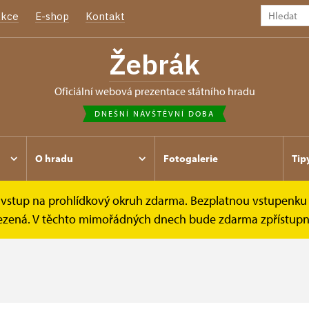
kce
E-shop
Kontakt
Žebrák
oficiální webová prezentace státního hradu
DNEŠNÍ NÁVŠTĚVNÍ DOBA
O hradu
Fotogalerie
Tip
e vstup na prohlídkový okruh zdarma. Bezplatnou vstupenku 
omezená. V těchto mimořádných dnech bude zdarma zpřístupně