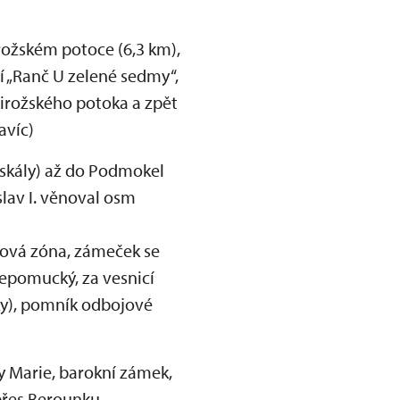
rožském potoce (6,3 km),
í „Ranč U zelené sedmy“,
irožského potoka a zpět
avíc)
skály) až do Podmokel
slav I. věnoval osm
ková zóna, zámeček se
epomucký, za vesnicí
ky), pomník odbojové
y Marie, barokní zámek,
 přes Berounku